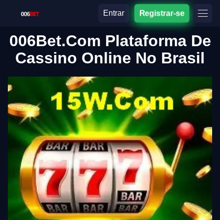
Entrar
Registrar-se
006Bet.Com Plataforma De
Cassino Online No Brasil