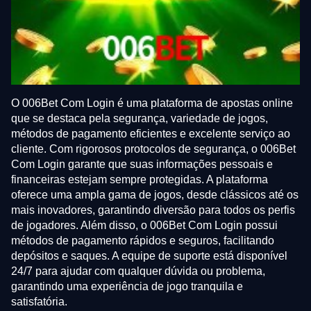
O 006Bet Com Login é uma plataforma de apostas online
que se destaca pela segurança, variedade de jogos,
métodos de pagamento eficientes e excelente serviço ao
cliente. Com rigorosos protocolos de segurança, o 006Bet
Com Login garante que suas informações pessoais e
financeiras estejam sempre protegidas. A plataforma
oferece uma ampla gama de jogos, desde clássicos até os
mais inovadores, garantindo diversão para todos os perfis
de jogadores. Além disso, o 006Bet Com Login possui
métodos de pagamento rápidos e seguros, facilitando
depósitos e saques. A equipe de suporte está disponível
24/7 para ajudar com qualquer dúvida ou problema,
garantindo uma experiência de jogo tranquila e
satisfatória.