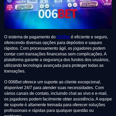
O sistema de pagamento do
006Bet
é eficiente e seguro,
oferecendo diversas opções para depósitos e saques
rápidos. Com processamento ágil, os jogadores podem
contar com transações financeiras sem complicações. A
plataforma garante a segurança dos fundos dos usuários,
utilizando tecnologia avançada para proteger todas as
transações.
O 006Bet oferece um suporte ao cliente excepcional,
disponível 24/7 para atender suas necessidades. Com
vários canais de contato, incluindo chat ao vivo e e-mail,
os jogadores podem facilmente obter assistência. A equipe
de suporte é altamente treinada para oferecer soluções
profissionais e rápidas para qualquer questão ou