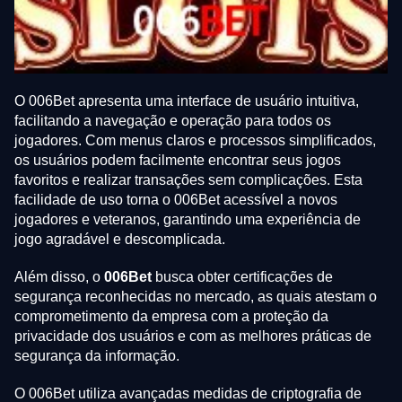
O 006Bet apresenta uma interface de usuário intuitiva,
facilitando a navegação e operação para todos os
jogadores. Com menus claros e processos simplificados,
os usuários podem facilmente encontrar seus jogos
favoritos e realizar transações sem complicações. Esta
facilidade de uso torna o 006Bet acessível a novos
jogadores e veteranos, garantindo uma experiência de
jogo agradável e descomplicada.
Além disso, o
006Bet
busca obter certificações de
segurança reconhecidas no mercado, as quais atestam o
comprometimento da empresa com a proteção da
privacidade dos usuários e com as melhores práticas de
segurança da informação.
O 006Bet utiliza avançadas medidas de criptografia de