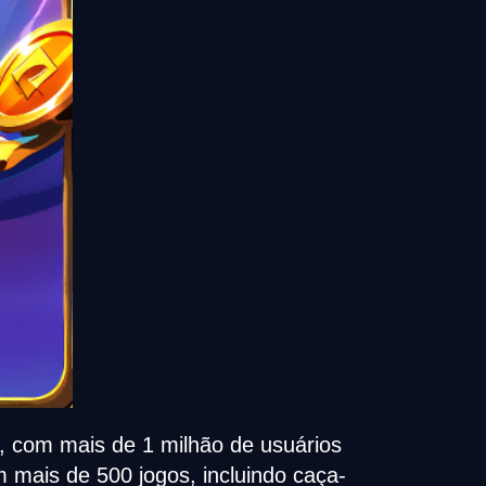
, com mais de 1 milhão de usuários
m mais de 500 jogos, incluindo caça-