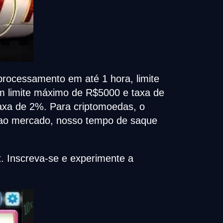
rocessamento em até 1 hora, limite
m limite máximo de R$5000 e taxa de
taxa de 2%. Para criptomoedas, o
 ao mercado, nosso tempo de saque
. Inscreva-se e experimente a