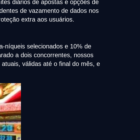
tes diários de apostas e opções de
cidentes de vazamento de dados nos
oteção extra aos usuários.
a-níqueis selecionados e 10% de
rado a dois concorrentes, nossos
tuais, válidas até o final do mês, e