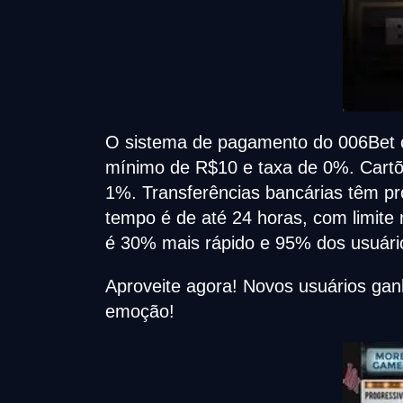
O sistema de pagamento do 006Bet o
mínimo de R$10 e taxa de 0%. Cartõ
1%. Transferências bancárias têm pr
tempo é de até 24 horas, com limi
é 30% mais rápido e 95% dos usuári
Aproveite agora! Novos usuários gan
emoção!