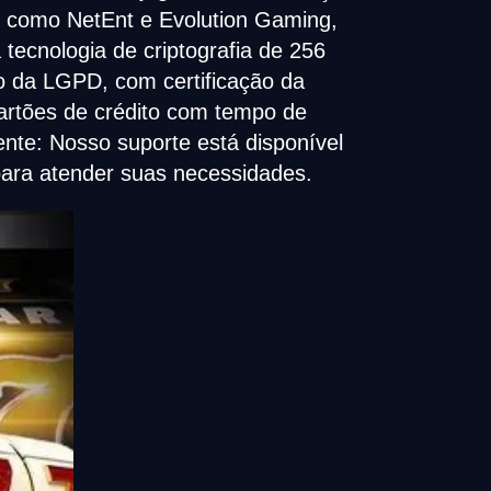
s como NetEnt e Evolution Gaming,
tecnologia de criptografia de 256
o da LGPD, com certificação da
artões de crédito com tempo de
ente: Nosso suporte está disponível
para atender suas necessidades.