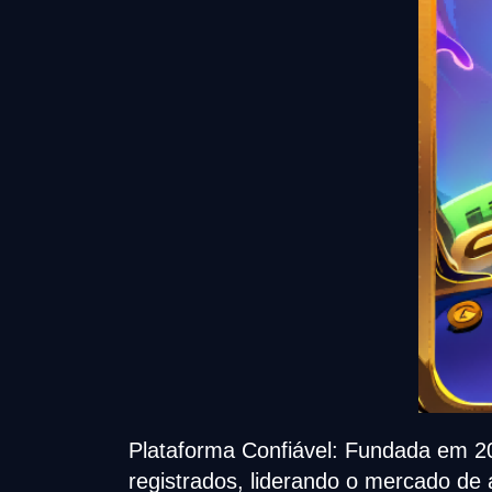
Plataforma Confiável: Fundada em 20
registrados, liderando o mercado de 