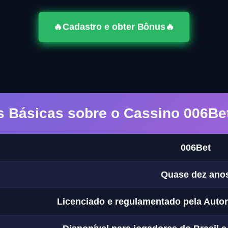
🔥Cadastro e obter Bônus🔥
s Básicas sobre o Cassino 006Be
006Bet
Quase dez ano
Licenciado e regulamentado pela Autor