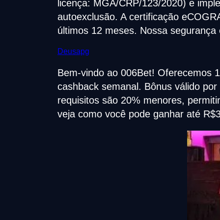
licença: MGA/CRP/123/2020) e implem
autoexclusão. A certificação eCOGRA
últimos 12 meses. Nossa segurança e
Deusapg
Bem-vindo ao 006Bet! Oferecemos 10
cashback semanal. Bônus válido por 
requisitos são 20% menores, permitin
veja como você pode ganhar até R$3