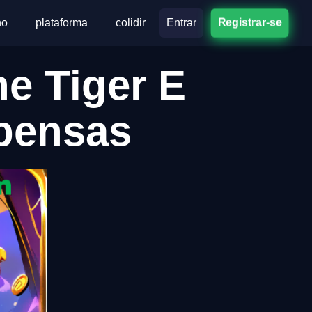
no
plataforma
colidir
Entrar
Registrar-se
e Tiger E
pensas