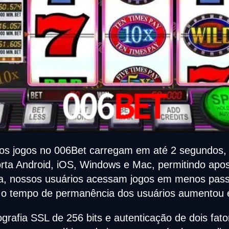
s jogos no 006Bet carregam em até 2 segundos, g
rta Android, iOS, Windows e Mac, permitindo apos
iva, nossos usuários acessam jogos em menos pas
ão, o tempo de permanência dos usuários aumentou
grafia SSL de 256 bits e autenticação de dois fa