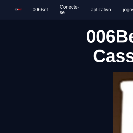
Conecte-
006Bet
aplicativo
jogo
se
006B
Cass