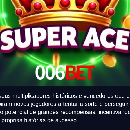
eus multiplicadores históricos e vencedores que d
iram novos jogadores a tentar a sorte e perseguir 
o potencial de grandes recompensas, incentivand
próprias histórias de sucesso.