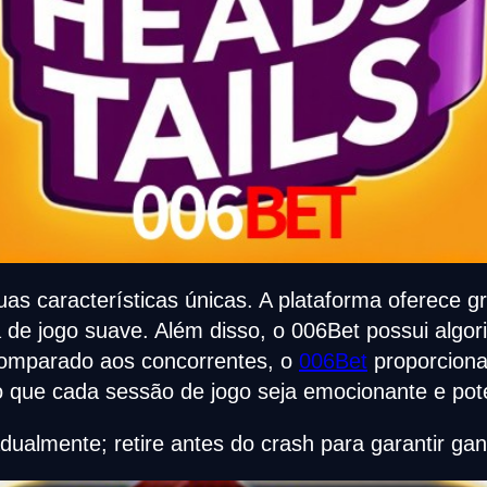
as características únicas. A plataforma oferece g
a de jogo suave. Além disso, o 006Bet possui algo
omparado aos concorrentes, o
006Bet
proporciona
do que cada sessão de jogo seja emocionante e pote
dualmente; retire antes do crash para garantir ga