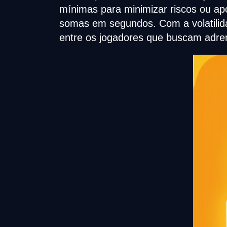
mínimas para minimizar riscos ou ap
somas em segundos. Com a volatilida
entre os jogadores que buscam adre