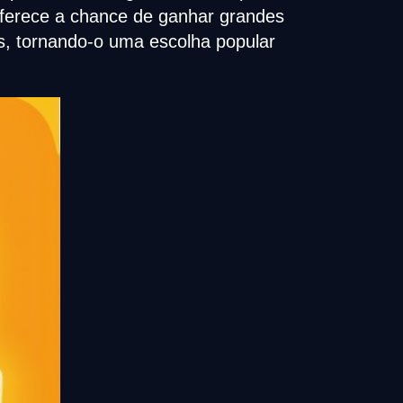
oferece a chance de ganhar grandes
s, tornando-o uma escolha popular