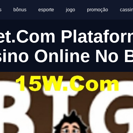
s
bônus
esporte
jogo
promoção
cassi
et.Com Platafor
ino Online No B