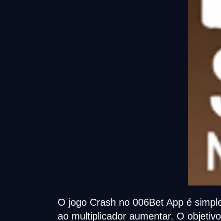
O jogo Crash no 006Bet App é simpl
ao multiplicador aumentar. O objetivo