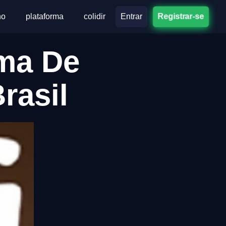
no
plataforma
colidir
Entrar
Registrar-se
ma De
rasil