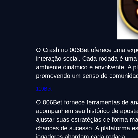
O Crash no 006Bet oferece uma expe
interação social. Cada rodada é uma
ambiente dinâmico e envolvente. A pl
promovendo um senso de comunidad
119Bet
O 006Bet fornece ferramentas de anál
acompanhem seu histórico de aposta
ajustar suas estratégias de forma m
chances de sucesso. A plataforma es
jogadores abordam cada rodada.