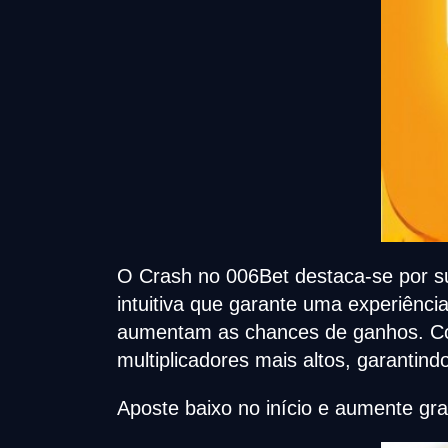
O Crash no 006Bet destaca-se por su
intuitiva que garante uma experiênci
aumentam as chances de ganhos. C
multiplicadores mais altos, garantin
Aposte baixo no início e aumente gra