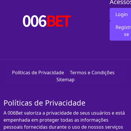
Acesso
Login
Registr
se
Políticas de Privacidade
Termos e Condições
Sitemap
Políticas de Privacidade
A 006Bet valoriza a privacidade de seus usuários e está
empenhada em proteger todas as informações
pessoais fornecidas durante o uso de nossos serviços