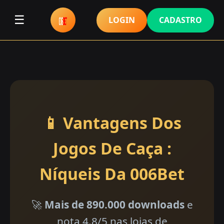
☰
LOGIN
CADASTRO
📱 Vantagens Dos
Jogos De Caça :
Níqueis Da 006Bet
🚀
Mais de 890.000 downloads
e
nota 4.8/5 nas lojas de