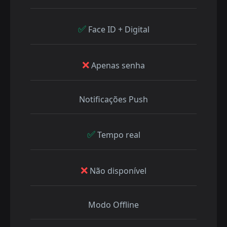
✅
Face ID + Digital
❌
Apenas senha
Notificações Push
✅
Tempo real
❌
Não disponível
Modo Offline