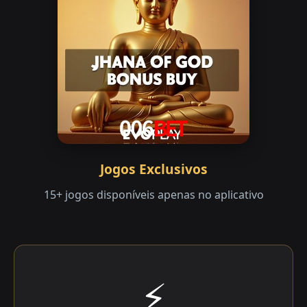
Jogos Exclusivos
15+ jogos disponíveis apenas no aplicativo
⚡