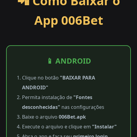
📲 Como Baixar o
App 006Bet
📱 ANDROID
Clique no botão
"BAIXAR PARA
ANDROID"
Permita instalação de
"Fontes
desconhecidas"
nas configurações
Baixe o arquivo
006Bet.apk
Execute o arquivo e clique em
"Instalar"
Abra o app e faça seu
primeiro login