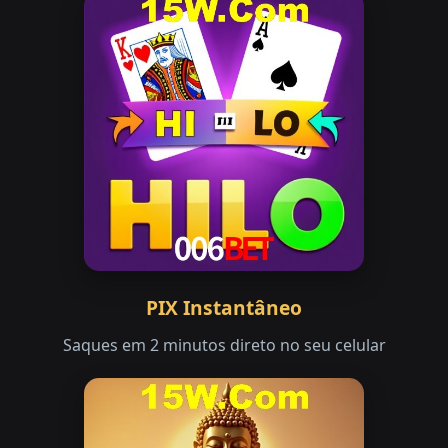
PIX Instantâneo
Saques em 2 minutos direto no seu celular