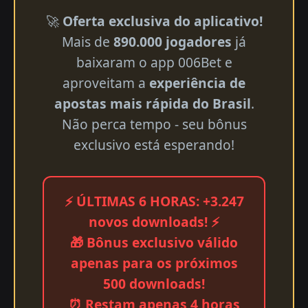
🚀
Oferta exclusiva do aplicativo!
Mais de
890.000 jogadores
já
baixaram o app 006Bet e
aproveitam a
experiência de
apostas mais rápida do Brasil
.
Não perca tempo - seu bônus
exclusivo está esperando!
⚡ ÚLTIMAS 6 HORAS: +3.247
novos downloads! ⚡
🎁 Bônus exclusivo válido
apenas para os próximos
500 downloads!
⏰ Restam apenas 4 horas