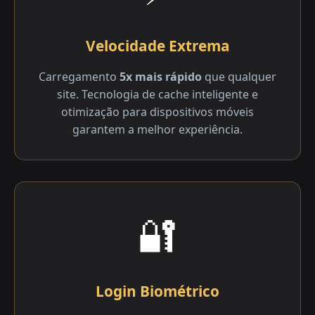
Velocidade Extrema
Carregamento
5x mais rápido
que qualquer
site. Tecnologia de cache inteligente e
otimização para dispositivos móveis
garantem a melhor experiência.
🔐
Login Biométrico