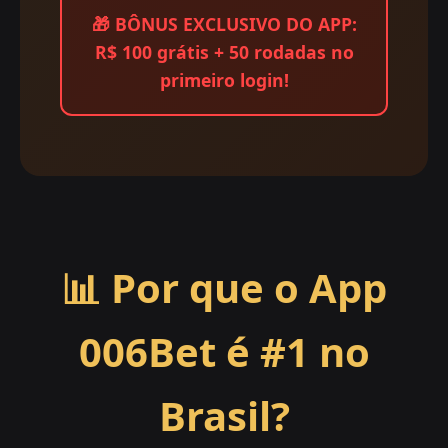
🎁
BÔNUS EXCLUSIVO DO APP:
R$ 100 grátis + 50 rodadas no
primeiro login!
📊 Por que o App
006Bet é #1 no
Brasil?