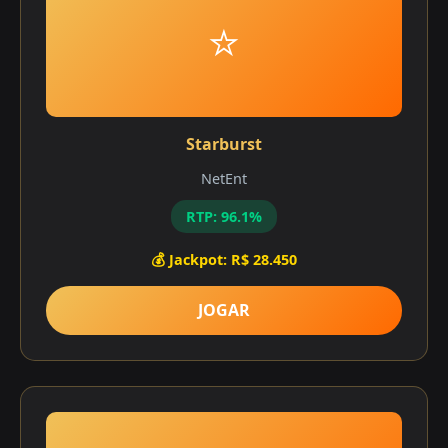
⭐
Starburst
NetEnt
RTP: 96.1%
💰 Jackpot: R$ 28.450
JOGAR