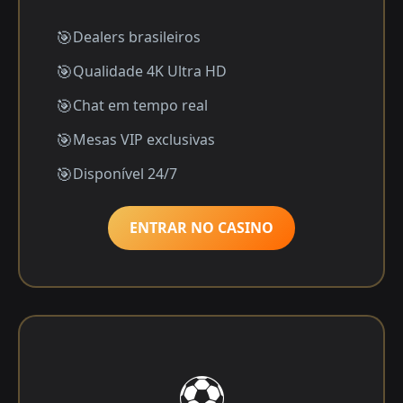
Dealers brasileiros
Qualidade 4K Ultra HD
Chat em tempo real
Mesas VIP exclusivas
Disponível 24/7
ENTRAR NO CASINO
⚽