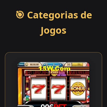
🎯 Categorias de
Jogos