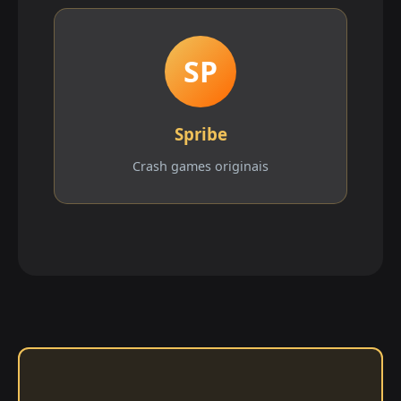
SP
Spribe
Crash games originais