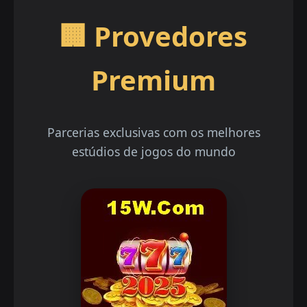
🏢 Provedores
Premium
Parcerias exclusivas com os melhores
estúdios de jogos do mundo