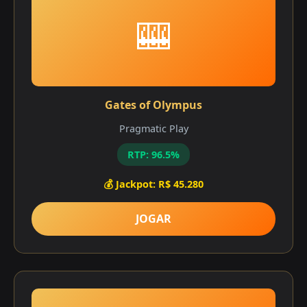
🎰
Gates of Olympus
Pragmatic Play
RTP: 96.5%
💰 Jackpot: R$ 45.280
JOGAR