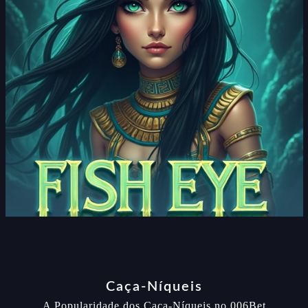
Caça-Níqueis
A Popularidade dos Caça-Níqueis no 006Bet