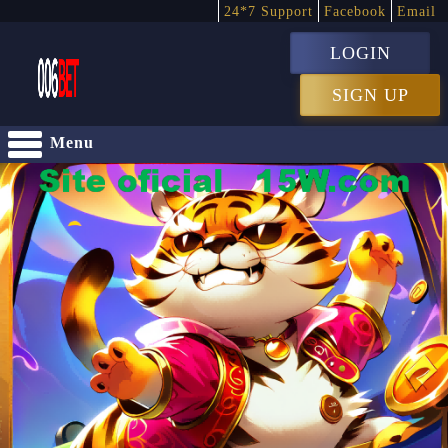
24*7 Support
Facebook
Email
LOGIN
SIGN UP
Menu