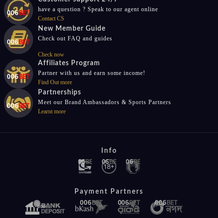
have a question ? Speak to our agent online
Contact CS
New Member Guide
Check out FAQ and guides
Check now
Affiliates Program
Partner with us and earn some income!
Find Out more
Partnerships
Meet our Brand Ambassadors & Sports Partners
Learnt more
Info
Payment Partners