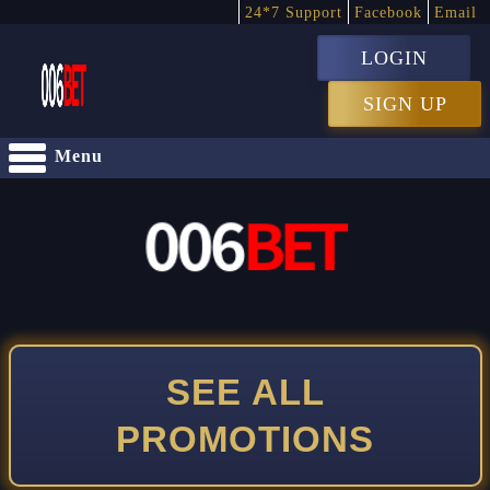
24*7 Support
Facebook
Email
LOGIN
SIGN UP
Menu
SEE ALL
PROMOTIONS