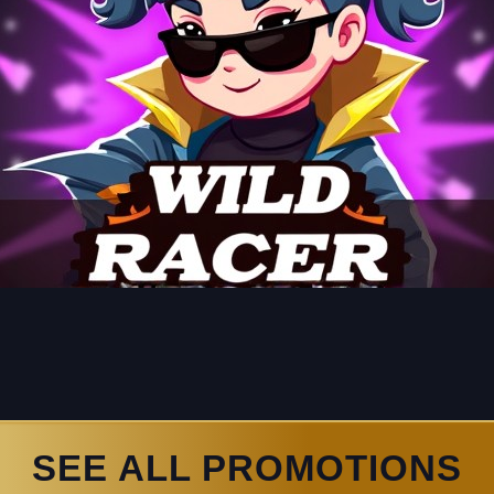
SEE ALL PROMOTIONS