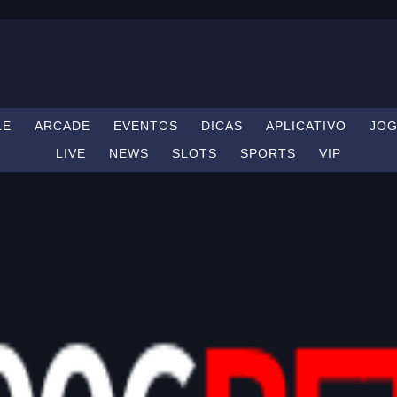
LE
ARCADE
EVENTOS
DICAS
APLICATIVO
JO
LIVE
NEWS
SLOTS
SPORTS
VIP