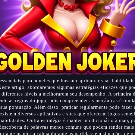
essenciais para aqueles que buscam aprimorar suas habilidad
Neste artigo, abordaremos algumas estratégias eficazes que p
 diferentes níveis a melhorarem seu desempenho. A primeira 
ente as regras do jogo, pois compreender as mecânicas é fund
sua pontuação. Além disso, praticar regularmente pode fazer
 existem diversos aplicativos e sites que oferecem jogos semel
 habilidades. Outra estratégia é manter um dicionário à mão, p
 descoberta de palavras menos comuns que podem render mais
ortante manter a calma durante as partidas; em situações de p