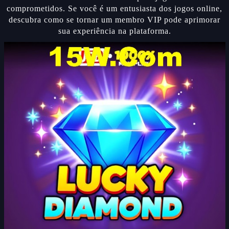
comprometidos. Se você é um entusiasta dos jogos online,
descubra como se tornar um membro VIP pode aprimorar
sua experiência na plataforma.