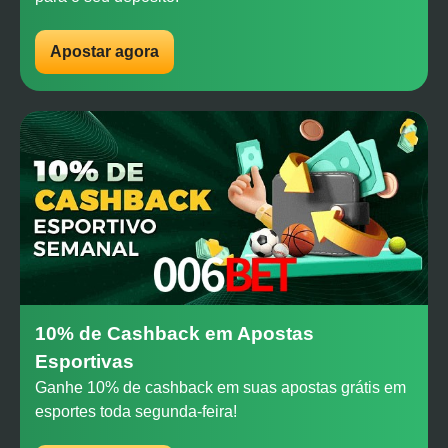
Apostar agora
10% de Cashback em Apostas
Esportivas
Ganhe 10% de cashback em suas apostas grátis em
esportes toda segunda-feira!