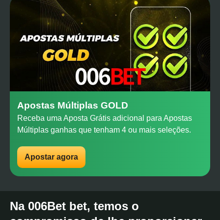
Apostas Múltiplas GOLD
Receba uma Aposta Grátis adicional para Apostas
Múltiplas ganhas que tenham 4 ou mais seleções.
Apostar agora
Na 006Bet bet, temos o