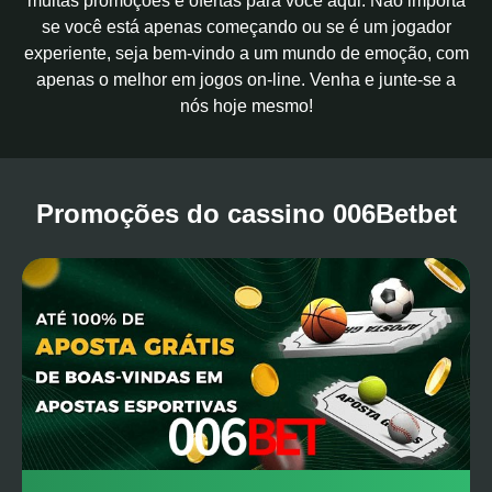
muitas promoções e ofertas para você aqui. Não importa
se você está apenas começando ou se é um jogador
experiente, seja bem-vindo a um mundo de emoção, com
apenas o melhor em jogos on-line. Venha e junte-se a
nós hoje mesmo!
Promoções do cassino 006Betbet