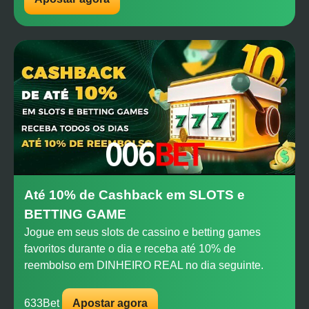
Até 10% de Cashback em SLOTS e
BETTING GAME
Jogue em seus slots de cassino e betting games
favoritos durante o dia e receba até 10% de
reembolso em DINHEIRO REAL no dia seguinte.
633Bet
Apostar agora