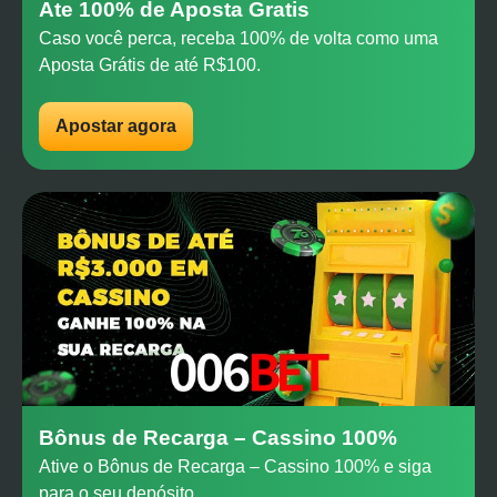
Ate 100% de Aposta Gratis
Caso você perca, receba 100% de volta como uma
Aposta Grátis de até R$100.
Apostar agora
Bônus de Recarga – Cassino 100%
Ative o Bônus de Recarga – Cassino 100% e siga
para o seu depósito.