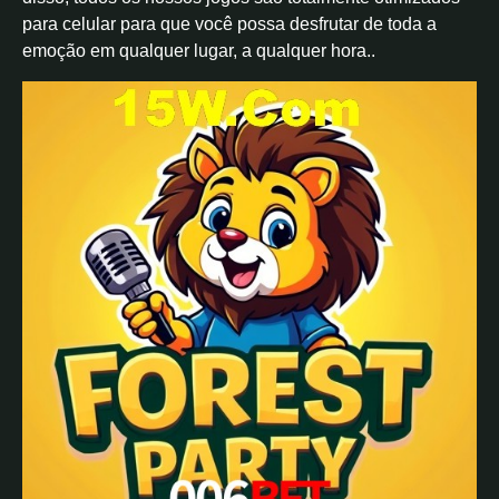
para celular para que você possa desfrutar de toda a
emoção em qualquer lugar, a qualquer hora..