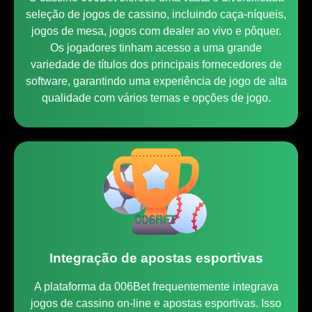
seleção de jogos de cassino, incluindo caça-níqueis,
jogos de mesa, jogos com dealer ao vivo e pôquer.
Os jogadores tinham acesso a uma grande
variedade de títulos dos principais fornecedores de
software, garantindo uma experiência de jogo de alta
qualidade com vários temas e opções de jogo.
Integração de apostas esportivas
A plataforma da 006Bet frequentemente integrava
jogos de cassino on-line e apostas esportivas. Isso