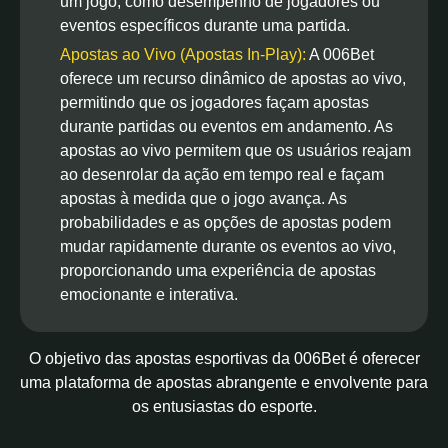
um jogo, como desempenho de jogadores ou
eventos específicos durante uma partida.
Apostas ao Vivo (Apostas In-Play):
A 006Bet
oferece um recurso dinâmico de apostas ao vivo,
permitindo que os jogadores façam apostas
durante partidas ou eventos em andamento. As
apostas ao vivo permitem que os usuários reajam
ao desenrolar da ação em tempo real e façam
apostas à medida que o jogo avança. As
probabilidades e as opções de apostas podem
mudar rapidamente durante os eventos ao vivo,
proporcionando uma experiência de apostas
emocionante e interativa.
O objetivo das apostas esportivas da 006Bet é oferecer
uma plataforma de apostas abrangente e envolvente para
os entusiastas do esporte.