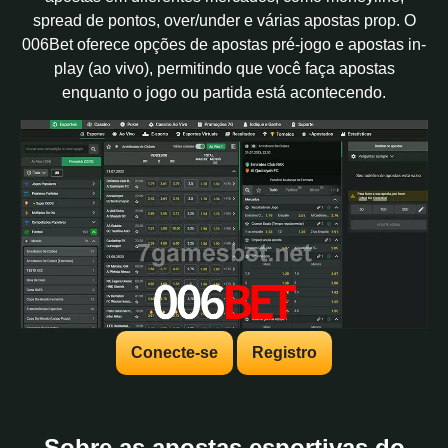
spread de pontos, over/under e várias apostas prop. O
006Bet oferece opções de apostas pré-jogo e apostas in-
play (ao vivo), permitindo que você faça apostas
enquanto o jogo ou partida está acontecendo.
Conecte-se
Registro
Sobre as apostas esportivas do