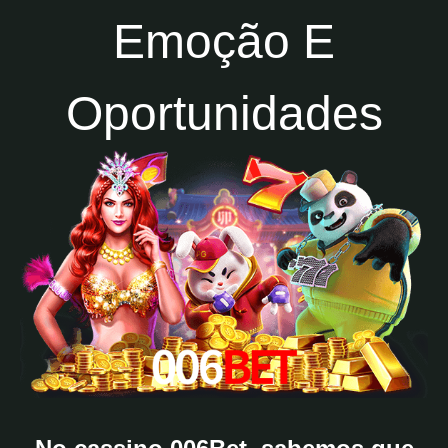
Emoção E
Oportunidades