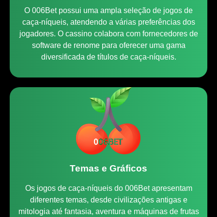
O 006Bet possui uma ampla seleção de jogos de
caça-níqueis, atendendo a várias preferências dos
jogadores. O cassino colabora com fornecedores de
software de renome para oferecer uma gama
diversificada de títulos de caça-níqueis.
Temas e Gráficos
Os jogos de caça-níqueis do 006Bet apresentam
diferentes temas, desde civilizações antigas e
mitologia até fantasia, aventura e máquinas de frutas