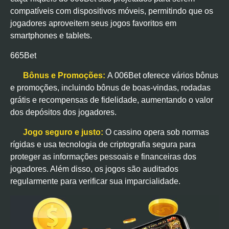
compatíveis com dispositivos móveis, permitindo que os
jogadores aproveitem seus jogos favoritos em
smartphones e tablets.
665Bet
Bônus e Promoções:
A 006Bet oferece vários bônus
e promoções, incluindo bônus de boas-vindas, rodadas
grátis e recompensas de fidelidade, aumentando o valor
dos depósitos dos jogadores.
Jogo seguro e justo:
O cassino opera sob normas
rígidas e usa tecnologia de criptografia segura para
proteger as informações pessoais e financeiras dos
jogadores. Além disso, os jogos são auditados
regularmente para verificar sua imparcialidade.