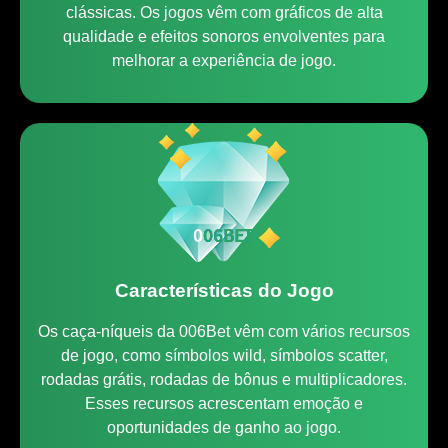
clássicas. Os jogos vêm com gráficos de alta
qualidade e efeitos sonoros envolventes para
melhorar a experiência de jogo.
Características do Jogo
Os caça-níqueis da 006Bet vêm com vários recursos
de jogo, como símbolos wild, símbolos scatter,
rodadas grátis, rodadas de bônus e multiplicadores.
Esses recursos acrescentam emoção e
oportunidades de ganho ao jogo.